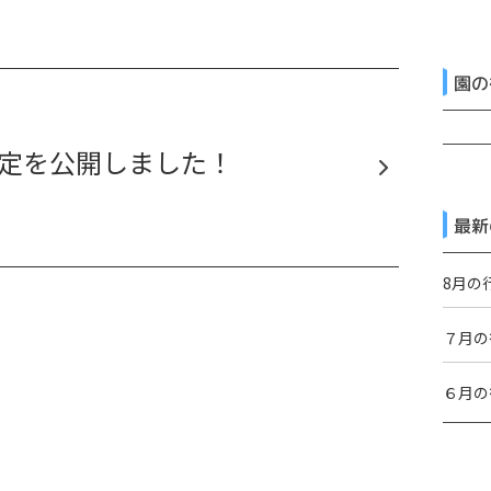
園の
予定を公開しました！
最新
8月の
７月の
６月の