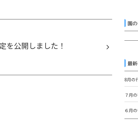
園の
予定を公開しました！
最新
8月の
７月の
６月の